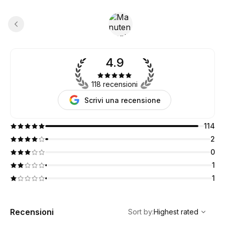
4.9
118 recensioni
Scrivi una recensione
114
2
0
1
1
,
Highest rated
Sort
Recensioni
Sort by
:
Highest rated