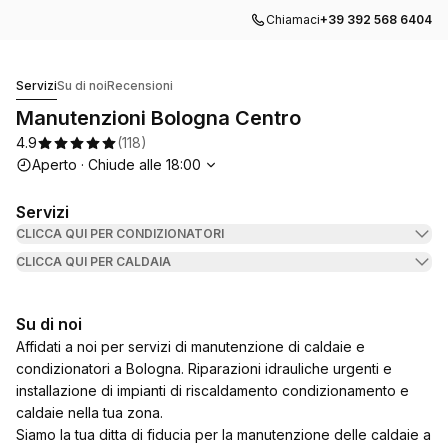
Chiamaci
+39 392 568 6404
Manutenzioni Bologna Centro
Servizi
Su di noi
Recensioni
Manutenzioni Bologna Centro
4.9
(
118
)
Orari di apertura
Aperto
·
Chiude alle
18:00
Servizi
CLICCA QUI PER CONDIZIONATORI
CLICCA QUI PER CALDAIA
Su di noi
Affidati a noi per servizi di manutenzione di caldaie e
condizionatori a Bologna. Riparazioni idrauliche urgenti e
installazione di impianti di riscaldamento condizionamento e
caldaie nella tua zona.
Siamo la tua ditta di fiducia per la manutenzione delle caldaie a