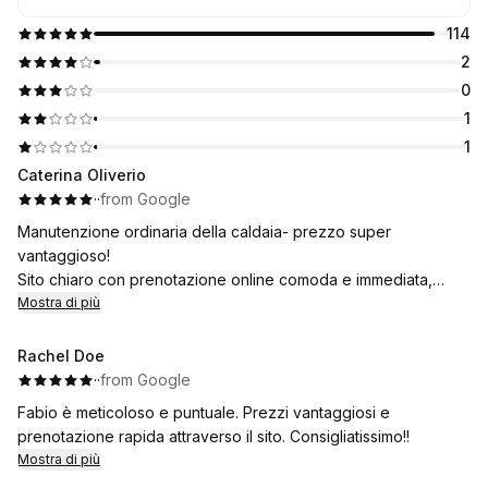
114
2
0
1
1
Caterina Oliverio
·
·
from Google
Manutenzione ordinaria della caldaia- prezzo super
vantaggioso!
Sito chiaro con prenotazione online comoda e immediata,
diverse mail di promemoria che ti avvisano quando l'operatore
Mostra di più
è in arrivo e soprattutto personale preparato.
Stra consiglio!
Rachel Doe
·
·
from Google
Fabio è meticoloso e puntuale. Prezzi vantaggiosi e
prenotazione rapida attraverso il sito. Consigliatissimo!!
Mostra di più