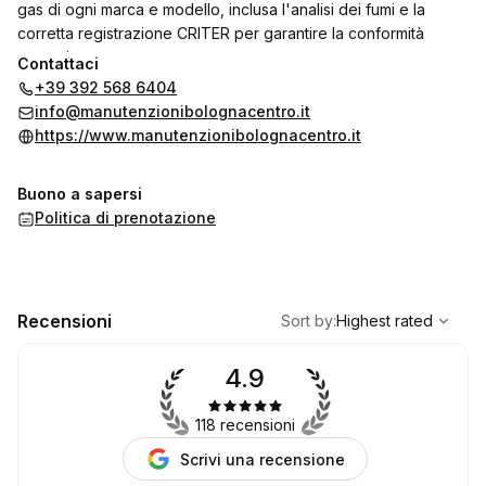
gas di ogni marca e modello, inclusa l'analisi dei fumi e la
corretta registrazione CRITER per garantire la conformità
normativa.
Contattaci
Effettuiamo verifiche, riparazioni e installazioni di impianto di
+39 392 568 6404
condizionamento.
info@manutenzionibolognacentro.it
Specializzati anche in riparazioni idrauliche a Bologna Centro,
https://www.manutenzionibolognacentro.it
interveniamo tempestivamente per ogni esigenza.
Buono a sapersi
Politica di prenotazione
,
Highest rated
Sort
Recensioni
Sort by
:
Highest rated
4.9
118 recensioni
Scrivi una recensione